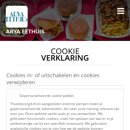
ARYA EETHUIS
COOKIE
VERKLARING
Cookies in- of uitschakelen en cookies
verwijderen
Gepersonaliseerde cookie-pakket
Thuisbezorgd.nl en aangesloten externe partijen tonen je
gepersonaliseerde advertenties, die naar onze mening relevant zijn
voor jou. Onze website werkt zoals je zou verwachten. We
gebruiken functionele cookies, zoals het opslaan van wat er in je
winkelmandje zat bij een specifiek restaurant. We gebruiken
analytische cookies om te zien hoe we de website kunnen