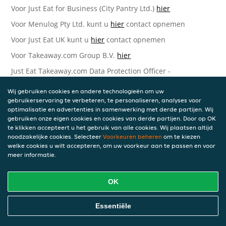
Voor Just Eat for Business (City Pantry Ltd.)
hier
Voor Menulog Pty Ltd. kunt u
hier
contact opnemen
Voor Just Eat UK kunt u
hier
contact opnemen
Voor Takeaway.com Group B.V.
hier
Just Eat Takeaway.com Data Protection Officer -
Takeaway.com Group B.V.
Wij gebruiken cookies en andere technologieën om uw
Piet Heinkade 61
gebruikerservaring te verbeteren, te personaliseren, analyses voor
1019 GM Amsterdam
optimalisatie en advertenties in samenwerking met derde partijen. Wij
Nederland
gebruiken onze eigen cookies en cookies van derde partijen. Door op OK
te klikken accepteert u het gebruik van alle cookies. Wij plaatsen altijd
Bijgewerkte versies van deze
noodzakelijke cookies. Selecteer
Voorkeuren beheren
om te kiezen
welke cookies u wilt accepteren, om uw voorkeur aan te passen en voor
Privacyverklaring
meer informatie.
Wij kunnen deze Verklaring van tijd tot tijd bijwerken als
OK
reactie op veranderende juridische, technische of zakelijke
ontwikkelingen. Wanneer wij onze Privacyverklaring
bijwerken, zullen wij passende maatregelen nemen om u
Essentiële
op de hoogte te brengen, in overeenstemming met het
belang van de wijzigingen die wij aanbrengen. Wanneer de