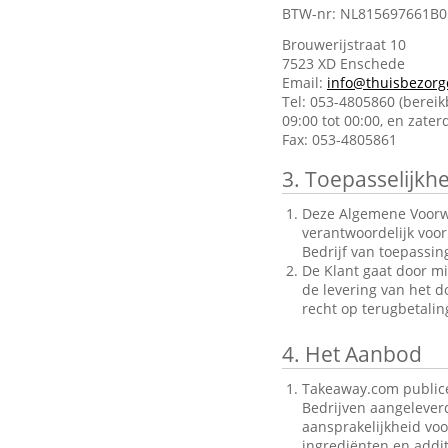
BTW-nr: NL815697661B0
Brouwerijstraat 10
7523 XD Enschede
Email:
info@thuisbezorg
Tel: 053-4805860 (berei
09:00 tot 00:00, en zate
Fax: 053-4805861
3.
Toepasselijkhe
Deze Algemene Voorwa
verantwoordelijk voo
Bedrijf van toepassin
De Klant gaat door mi
de levering van het d
recht op terugbetalin
4.
Het Aanbod
Takeaway.com publice
Bedrijven aangelever
aansprakelijkheid voo
ingrediënten en addit