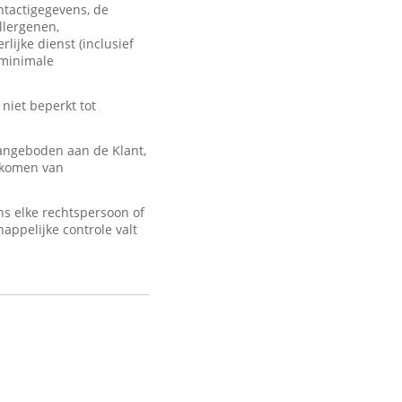
ontactigegevens, de
llergenen,
lijke dienst (inclusief
 minimale
 niet beperkt tot
angeboden aan de Klant,
d komen van
s elke rechtspersoon of
appelijke controle valt