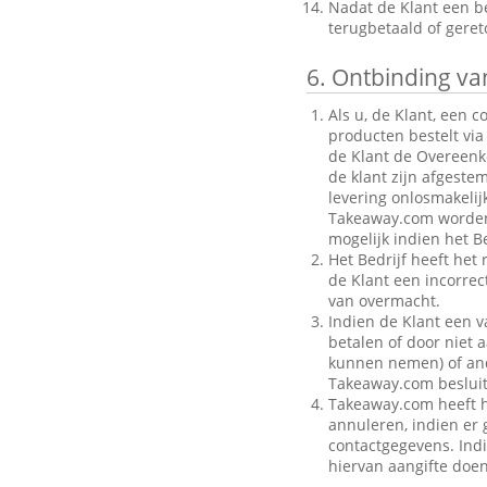
Nadat de Klant een be
terugbetaald of gere
6.
Ontbinding van
Als u, de Klant, een 
producten bestelt via
de Klant de Overeenk
de klant zijn afgeste
levering onlosmakelij
Takeaway.com worden g
mogelijk indien het Be
Het Bedrijf heeft het
de Klant een incorre
van overmacht.
Indien de Klant een v
betalen of door niet a
kunnen nemen) of ande
Takeaway.com besluit
Takeaway.com heeft h
annuleren, indien er g
contactgegevens. Indi
hiervan aangifte doen 