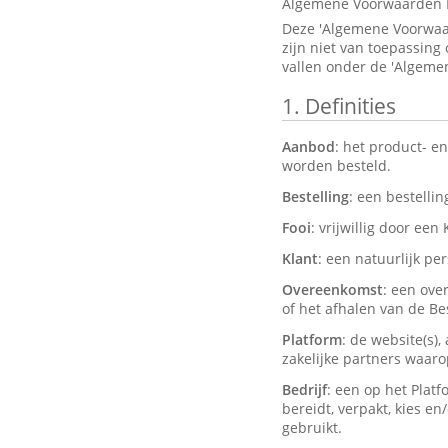
Algemene Voorwaarden 
Deze 'Algemene Voorwaar
zijn niet van toepassing
vallen onder de 'Algeme
1.
Definities
Aanbod
: het product- e
worden besteld.
Bestelling
: een bestelli
Fooi
: vrijwillig door een
Klant
: een natuurlijk pe
Overeenkomst
: een ove
of het afhalen van de Bes
Platform
: de website(s)
zakelijke partners waar
Bedrijf
: een op het Plat
bereidt, verpakt, kies e
gebruikt.