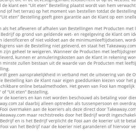
 de klant een “Uit eten” Bestelling plaatst wordt van hem verwacht d
nd (of het terras) op het moment van bestellen totdat de Bestellin
“Uit eten” Bestelling geeft geen garantie aan de Klant op een snell
en als het afleveren of afhalen van Bestellingen met Producten met 
edrijf op grond van geldende wet- en regelgeving de Klant om iden
n identificeren of niet voldoet aan de minimumleeftijdseisen, word
dsgrens van de Bestelling niet geleverd, en staat het Takeaway.com
 in zijn geheel te weigeren. Wanneer de Producten met leeftijdsgre
eleverd, kunnen er annuleringskosten aan de Klant in rekening wo
n minste zullen bestaan uit de waarde van de Producten met leefti
ling.
dt geen aansprakelijkheid in verband met de uitvoering van de 
de Bestelling kan de Klant naar eigen goeddunken kiezen voor het 
schikbare online betaalmethoden. Het geven van Fooi kan mogelijk n
 of “Uit eten” Bestelling.
or de koeriers en kan niet worden beschouwd als betaling voor die
ay.com zal daarbij alleen optreden als tussenpersoon en overdra
Fooi overmaken aan de koeriers als deze direct door Takeaway.com 
 Takeaway.com maar rechtstreeks door het Bedrijf wordt ingeschak
Bedrijf en is het Bedrijf verplicht de Fooi aan de koerier uit te be
Fooi van het Bedrijf naar de koerier niet garanderen of hiervoor 