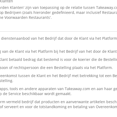
Klanten
den Klanten' zijn van toepassing op de relatie tussen Takeaway.
 op Bedrijven (zoals hieronder gedefinieerd, maar inclusief Restaur
ne Voorwaarden Restaurants'.
n dienstenaanbod van het Bedrijf dat door de Klant via het Platform 
ng van de Klant via het Platform bij het Bedrijf van het door de Kla
 Klant betaald bedrag dat bestemd is voor de koerier die de Bestelli
rsoon of rechtspersoon die een Bestelling plaats via het Platform.
reenkomst tussen de Klant en het Bedrijf met betrekking tot een Be
telling.
, apps, tools en andere apparaten van Takeaway.com en aan haar ge
op de Service beschikbaar wordt gemaakt.
form vermeld bedrijf dat producten en aanverwante artikelen beschik
n/of serveert en voor de totstandkoming en betaling van Overeenko