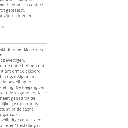
 om telefonisch contact
dt geplaatst.
t zijn rechten en
rm.
kt door het klikken op
rm.
t bevestigen.
lant de optie hebben om
de Klant ermee akkoord
ld in deze Algemene
 de Bestelling te
telling. De toegang van
e van de volgende data is:
heeft gehad tot de
lijke gastaccount is
count, of de cache
aangemaakt.
 volledige contact- en
it eten” Bestelling is