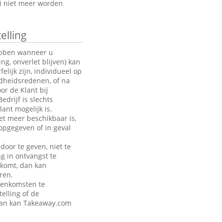
oi niet meer worden
elling
hebben wanneer u
g, onverlet blijven) kan
ijk zijn, individueel op
ndheidsredenen, of na
or de Klant bij
drijf is slechts
ant mogelijk is.
et meer beschikbaar is,
opgegeven of in geval
door te geven, niet te
ng in ontvangst te
akomt, dan kan
ren.
eenkomsten te
telling of de
 dan kan Takeaway.com