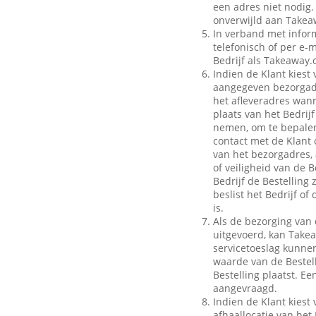
een adres niet nodig.
onverwijld aan Takeaw
In verband met inform
telefonisch of per e-m
Bedrijf als Takeaway.
Indien de Klant kiest 
aangegeven bezorgadr
het afleveradres wann
plaats van het Bedrij
nemen, om te bepalen
contact met de Klant 
van het bezorgadres, 
of veiligheid van de B
Bedrijf de Bestelling
beslist het Bedrijf o
is.
Als de bezorging van 
uitgevoerd, kan Take
servicetoeslag kunnen 
waarde van de Bestell
Bestelling plaatst. E
aangevraagd.
Indien de Klant kiest 
afhaallocatie van het