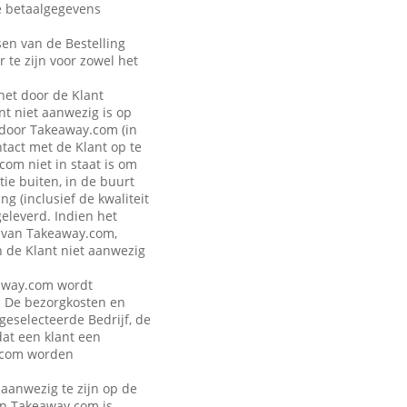
de betaalgegevens
sen van de Bestelling
r te zijn voor zowel het
 het door de Klant
t niet aanwezig is op
 door Takeaway.com (in
ntact met de Klant op te
om niet in staat is om
ie buiten, in de buurt
g (inclusief de kwaliteit
geleverd. Indien het
n van Takeaway.com,
n de Klant niet aanwezig
keaway.com wordt
. De bezorgkosten en
 geselecteerde Bedrijf, de
dat een klant een
y.com worden
 aanwezig te zijn op de
van Takeaway.com is