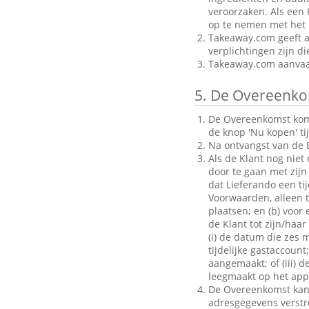
veroorzaken. Als een 
op te nemen met het B
Takeaway.com geeft al
verplichtingen zijn d
Takeaway.com aanvaar
5.
De Overeenko
De Overeenkomst komt 
de knop 'Nu kopen' ti
Na ontvangst van de B
Als de Klant nog niet
door te gaan met zijn 
dat Lieferando een ti
Voorwaarden, alleen to
plaatsen; en (b) voo
de Klant tot zijn/haar
(i) de datum die zes 
tijdelijke gastaccoun
aangemaakt; of (iii) d
leegmaakt op het appa
De Overeenkomst kan a
adresgegevens verstrek