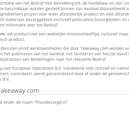
formatie van het Bedrijf met betrekking tot, de handelaar en zijn c
ie beschikbaar worden gesteld binnen zijn Aanbod (bijvoorbeeld a
rediënten) prijzen voor ieder afzonderlijk product en elke afzonder
isch materiaal, bezorggebied (inclusief postcodes), bezorgkosten en
e informatie over het Bedrijf.
ens
: elk product met een wettelijke minimumleeftijd, inclusief maar
isch product.
e diensten en/of werkzaamheden die door Takeaway.com worden a
t het publiceren van het Aanbod, het faciliteren van het tot stan
oorsturen van Bestellingen naar het relevante Bedrijf.
y.com European Operations B.V. handelend voor zichzelf en namen
direct, controleert, wordt gecontroleerd door of onder de gemeensch
 B.V.
 Takeaway.com
 onder de naam 'Thuisbezorgd.nl'