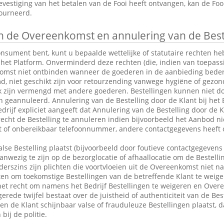
vestiging van het betalen van de Fooi heeft ontvangen, kan de Fo
tourneerd.
 de Overeenkomst en annulering van de Best
consument bent, kunt u bepaalde wettelijke of statutaire rechten 
 het Platform. Onverminderd deze rechten (die, indien van toepassin
omst niet ontbinden wanneer de goederen in de aanbieding bederfel
md, niet geschikt zijn voor retourzending vanwege hygiëne of gezo
k zijn vermengd met andere goederen. Bestellingen kunnen niet do
eannuleerd. Annulering van de Bestelling door de Klant bij het Be
drijf expliciet aangeeft dat Annulering van de Bestelling door de Kl
 recht de Bestelling te annuleren indien bijvoorbeeld het Aanbod ni
ct of onbereikbaar telefoonnummer, andere contactgegevens heeft 
alse Bestelling plaatst (bijvoorbeeld door foutieve contactgegevens 
anwezig te zijn op de bezorglocatie of afhaallocatie om de Bestelli
rszins zijn plichten die voortvloeien uit de Overeenkomst niet n
en om toekomstige Bestellingen van de betreffende Klant te weige
et recht om namens het Bedrijf Bestellingen te weigeren en Over
erede twijfel bestaat over de juistheid of authenticiteit van de Bes
en de Klant schijnbaar valse of frauduleuze Bestellingen plaatst,
bij de politie.