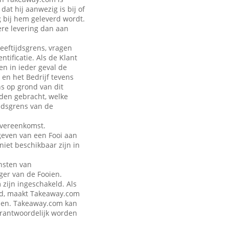
at hij aanwezig is bij of
g bij hem geleverd wordt.
ere levering dan aan
leeftijdsgrens, vragen
tificatie. Als de Klant
en in ieder geval de
 en het Bedrijf tevens
ns op grond van dit
rden gebracht, welke
jdsgrens van de
Overeenkomst.
geven van een Fooi aan
iet beschikbaar zijn in
nsten van
ger van de Fooien.
zijn ingeschakeld. Als
eld, maakt Takeaway.com
talen. Takeaway.com kan
verantwoordelijk worden