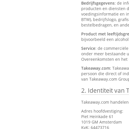
Bedrijfsgegevens
: de in
producten en diensten d
voedingsinformatie en ing
BTW), bedrijfslogo, graf
bestelbedragen, en ander
Product met leeftijdsgr
bijvoorbeeld een alcohol
Service
: de commerciël
onder meer bestaande ui
Overeenkomsten en het d
Takeaway.com
: Takeawa
persoon die direct of in
van Takeaway.com Group
2.
Identiteit van
Takeaway.com handelend
Adres hoofdvestiging:
Piet Heinkade 61
1019 GM Amsterdam
KvK: 64473716