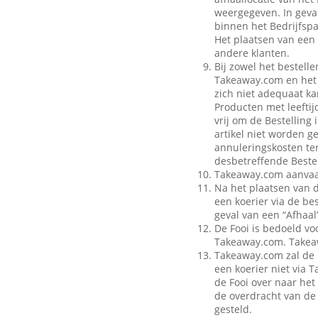
weergegeven. In geval
binnen het Bedrijfspa
Het plaatsen van een 
andere klanten.
Bij zowel het bestell
Takeaway.com en het B
zich niet adequaat ka
Producten met leeftij
vrij om de Bestelling
artikel niet worden g
annuleringskosten te
desbetreffende Bestel
Takeaway.com aanvaar
Na het plaatsen van 
een koerier via de be
geval van een “Afhaal”
De Fooi is bedoeld vo
Takeaway.com. Takeaw
Takeaway.com zal de 
een koerier niet via
de Fooi over naar het 
de overdracht van de 
gesteld.