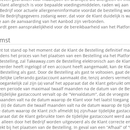
Klant allergisch is voor bepaalde voedingsmiddelen, raden wij aan
edrijf voor actuele allergeneninformatie voordat de bestelling wor
le Bedrijfsgegevens zodanig weer, dat voor de Klant duidelijk is wa
ie aan de aanvaarding van het Aanbod zijn verbonden.
dt geen aansprakelijkheid voor de bereikbaarheid van het Platfo
mst
tot stand op het moment dat de Klant de Bestelling definitief maa
jdens het proces van het plaatsen van een Bestelling via het Platfo
estelling, zal Takeaway.com de Bestelling elektronisch aan de Klan
 eerder heeft ingelogd of een account heeft aangemaakt, kan de K
Bestelling als gast. Door de Bestelling als gast te voltooien, gaat 
jdelijke Lieferando gastaccount aanmaakt die, tenzij anders verme
egankelijk zal zijn (a) vanaf het apparaat dat de Klant gebruikt om
r een periode van maximaal twaalf maanden na de datum van de Bes
 tijdelijke gastaccount vervalt op de ''Vervaldatum'', dat de vroegst
maanden valt na de datum waarop de Klant voor het laatst toegang 
t; (ii) de datum die twaalf maanden valt na de datum waarop de tijde
e datum waarop de Klant zich afmeldt bij zijn/haar tijdelijke gastac
raat dat de Klant gebruikte toen de tijdelijke gastaccount werd 
lleen door het Bedrijf worden uitgevoerd als de Klant correcte en
t bij het plaatsen van de Bestelling. In geval van een “Afhaal” of “U