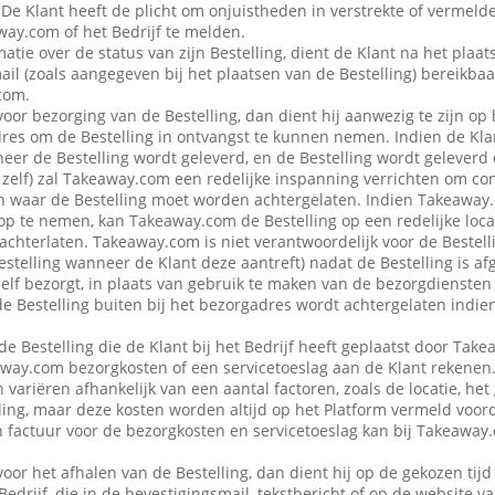
 De Klant heeft de plicht om onjuistheden in verstrekte of vermel
ay.com of het Bedrijf te melden.
atie over de status van zijn Bestelling, dient de Klant na het plaat
ail (zoals aangegeven bij het plaatsen van de Bestelling) bereikbaa
com.
voor bezorging van de Bestelling, dan dient hij aanwezig te zijn op
es om de Bestelling in ontvangst te kunnen nemen. Indien de Klan
eer de Bestelling wordt geleverd, en de Bestelling wordt geleverd
f zelf) zal Takeaway.com een redelijke inspanning verrichten om co
 waar de Bestelling moet worden achtergelaten. Indien Takeaway.c
op te nemen, kan Takeaway.com de Bestelling op een redelijke locat
achterlaten. Takeaway.com is niet verantwoordelijk voor de Bestellin
estelling wanneer de Klant deze aantreft) nadat de Bestelling is af
 zelf bezorgt, in plaats van gebruik te maken van de bezorgdienste
f de Bestelling buiten bij het bezorgadres wordt achtergelaten indie
de Bestelling die de Klant bij het Bedrijf heeft geplaatst door Ta
away.com bezorgkosten of een servicetoeslag aan de Klant rekenen
variëren afhankelijk van een aantal factoren, zoals de locatie, het
ing, maar deze kosten worden altijd op het Platform vermeld voor
en factuur voor de bezorgkosten en servicetoeslag kan bij Takeawa
voor het afhalen van de Bestelling, dan dient hij op de gekozen tijd
 Bedrijf, die in de bevestigingsmail, tekstbericht of op de website 