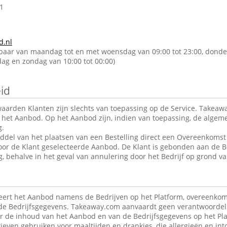
1
d.nl
kbaar van maandag tot en met woensdag van 09:00 tot 23:00, donde
rdag en zondag van 10:00 tot 00:00)
id
arden Klanten zijn slechts van toepassing op de Service. Takeawa
r het Aanbod. Op het Aanbod zijn, indien van toepassing, de alge
g.
ddel van het plaatsen van een Bestelling direct een Overeenkomst 
oor de Klant geselecteerde Aanbod. De Klant is gebonden aan de B
g, behalve in het geval van annulering door het Bedrijf op grond va
ert het Aanbod namens de Bedrijven op het Platform, overeenkom
de Bedrijfsgegevens. Takeaway.com aanvaardt geen verantwoordeli
r de inhoud van het Aanbod en van de Bedrijfsgegevens op het Pla
ieven gebruiken voor maaltijden en drankjes, die allergieën en in